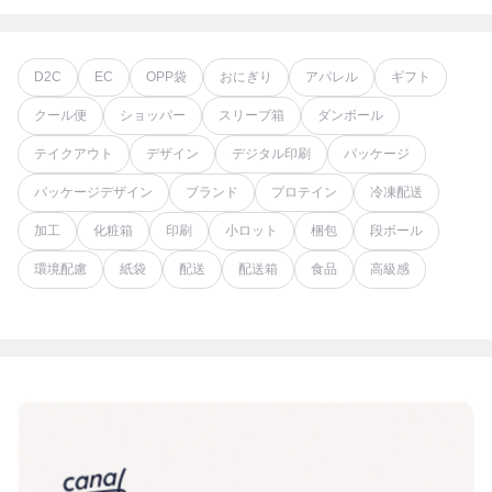
D2C
EC
OPP袋
おにぎり
アパレル
ギフト
クール便
ショッパー
スリーブ箱
ダンボール
テイクアウト
デザイン
デジタル印刷
パッケージ
パッケージデザイン
ブランド
プロテイン
冷凍配送
加工
化粧箱
印刷
小ロット
梱包
段ボール
環境配慮
紙袋
配送
配送箱
食品
高級感