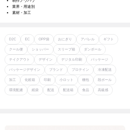
制作ノウハウ
業界・用途別
素材・加工
D2C
EC
OPP袋
おにぎり
アパレル
ギフト
クール便
ショッパー
スリーブ箱
ダンボール
テイクアウト
デザイン
デジタル印刷
パッケージ
パッケージデザイン
ブランド
プロテイン
冷凍配送
加工
化粧箱
印刷
小ロット
梱包
段ボール
環境配慮
紙袋
配送
配送箱
食品
高級感