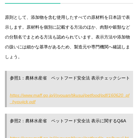
原則として、添加物を含む使用したすべての原材料を日本語で表
示します。原材料を個別に記載する方法のほか、肉類や穀類など
の分類名でまとめる方法も認められています。表示方法や添加物
の扱いには細かな基準があるため、製造元や専門機関へ確認しま
しょう。
参照1：農林水産省 ペットフード安全法 表示チェックシート
https://www.maff.go.jp/j/syouan/tikusui/petfood/pdf/160620_pf
_hyoujick.pdf
参照2：農林水産省 ペットフード安全法 表示に関するQ&A
https://www.maff.go.jp/j/syouan/tikusui/petfood/p_qa/hyouji.ht