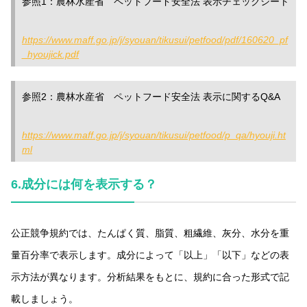
参照1：農林水産省 ペットフード安全法 表示チェックシート
https://www.maff.go.jp/j/syouan/tikusui/petfood/pdf/160620_pf
_hyoujick.pdf
参照2：農林水産省 ペットフード安全法 表示に関するQ&A
https://www.maff.go.jp/j/syouan/tikusui/petfood/p_qa/hyouji.ht
ml
6.
成分には何を表示する？
公正競争規約では、たんぱく質、脂質、粗繊維、灰分、水分を重
量百分率で表示します。成分によって「以上」「以下」などの表
示方法が異なります。分析結果をもとに、規約に合った形式で記
載しましょう。