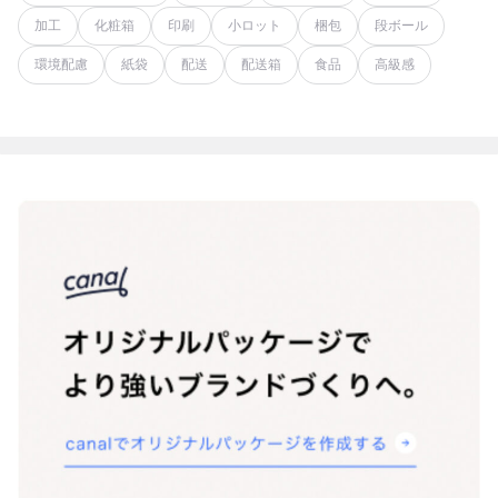
加工
化粧箱
印刷
小ロット
梱包
段ボール
環境配慮
紙袋
配送
配送箱
食品
高級感