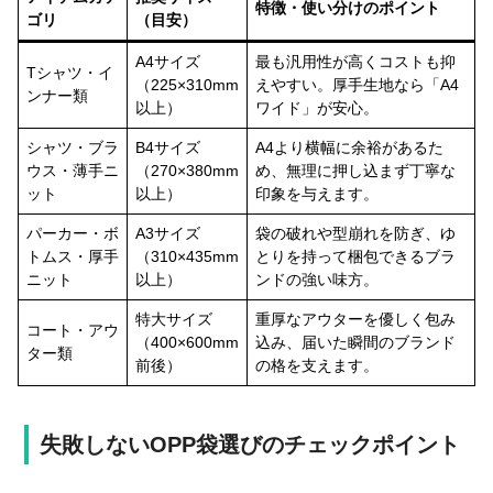
特徴・使い分けのポイント
ゴリ
（目安）
A4サイズ
最も汎用性が高くコストも抑
Tシャツ・イ
（225×310mm
えやすい。厚手生地なら「A4
ンナー類
以上）
ワイド」が安心。
シャツ・ブラ
B4サイズ
A4より横幅に余裕があるた
ウス・薄手ニ
（270×380mm
め、無理に押し込まず丁寧な
ット
以上）
印象を与えます。
パーカー・ボ
A3サイズ
袋の破れや型崩れを防ぎ、ゆ
トムス・厚手
（310×435mm
とりを持って梱包できるブラ
ニット
以上）
ンドの強い味方。
特大サイズ
重厚なアウターを優しく包み
コート・アウ
（400×600mm
込み、届いた瞬間のブランド
ター類
前後）
の格を支えます。
失敗しないOPP袋選びのチェックポイント