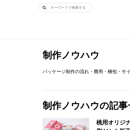
Skip
検
to
索:
content
制作ノウハウ
パッケージ制作の流れ・費用・梱包・サ
制作ノウハウの記事
桃用オリジ