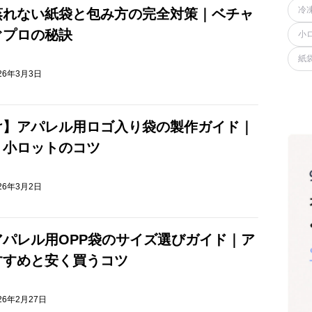
冷
蒸れない紙袋と包み方の完全対策｜ベチャ
ぐプロの秘訣
小
紙
26年3月3日
け】アパレル用ロゴ入り袋の製作ガイド｜
・小ロットのコツ
26年3月2日
パレル用OPP袋のサイズ選びガイド｜ア
すすめと安く買うコツ
26年2月27日