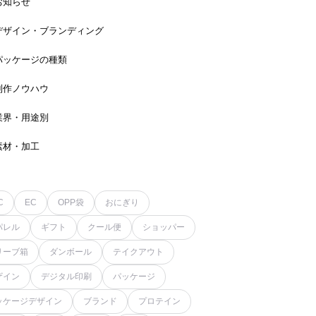
お知らせ
デザイン・ブランディング
パッケージの種類
制作ノウハウ
業界・用途別
素材・加工
C
EC
OPP袋
おにぎり
パレル
ギフト
クール便
ショッパー
リーブ箱
ダンボール
テイクアウト
ザイン
デジタル印刷
パッケージ
ッケージデザイン
ブランド
プロテイン