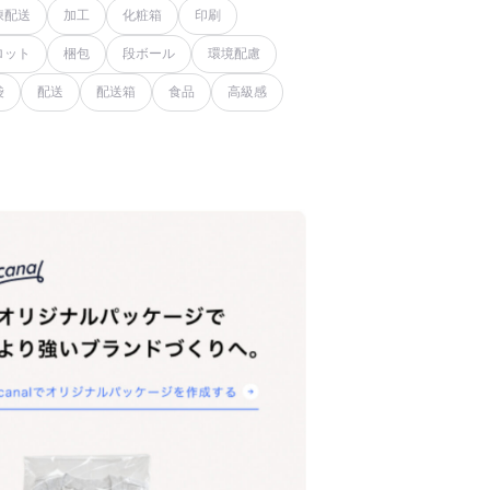
凍配送
加工
化粧箱
印刷
ロット
梱包
段ボール
環境配慮
袋
配送
配送箱
食品
高級感