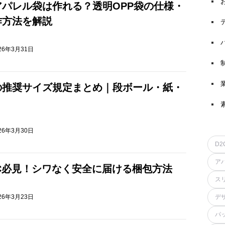
パレル袋は作れる？透明OPP袋の仕様・
作方法を解説
26年3月31日
の推奨サイズ規定まとめ｜段ボール・紙・
26年3月30日
D2
ア
C必見！シワなく安全に届ける梱包方法
ス
26年3月23日
デ
パ