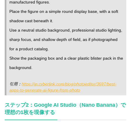
manufactured figures.
Place the figure on a simple round display base, with a soft
shadow cast beneath it.
Use a neutral studio background, professional studio lighting,
sharp focus, and shallow depth of field, as if photographed
for a product catalog.
Show the packaging box and a clear plastic blister pack in the
background.
引用：
https://jp.cyberlink.com/blog/photoeditor/3697/best-
apps-to-generate-ai-figure-from-photo
ステップ2：Google AI Studio（Nano Banana）で
理想の1枚を現像する