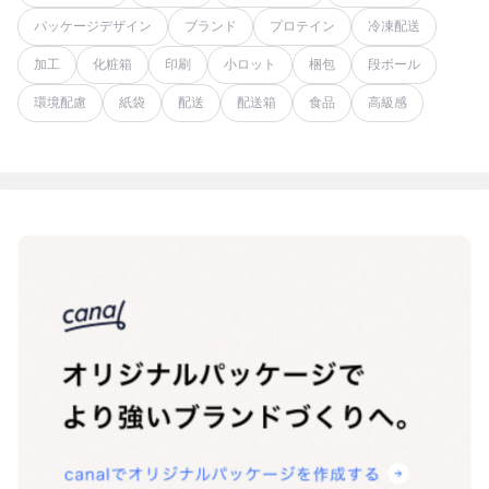
パッケージデザイン
ブランド
プロテイン
冷凍配送
加工
化粧箱
印刷
小ロット
梱包
段ボール
環境配慮
紙袋
配送
配送箱
食品
高級感