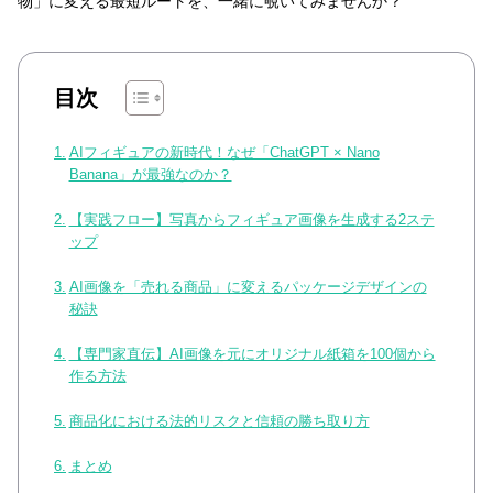
物」に変える最短ルートを、一緒に覗いてみませんか？
目次
AIフィギュアの新時代！なぜ「ChatGPT × Nano
Banana」が最強なのか？
【実践フロー】写真からフィギュア画像を生成する2ステ
ップ
AI画像を「売れる商品」に変えるパッケージデザインの
秘訣
【専門家直伝】AI画像を元にオリジナル紙箱を100個から
作る方法
商品化における法的リスクと信頼の勝ち取り方
まとめ