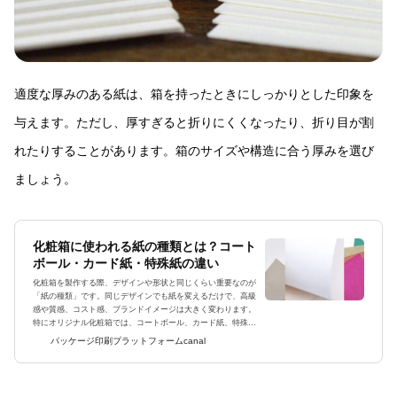
適度な厚みのある紙は、箱を持ったときにしっかりとした印象を
与えます。ただし、厚すぎると折りにくくなったり、折り目が割
れたりすることがあります。箱のサイズや構造に合う厚みを選び
ましょう。
化粧箱に使われる紙の種類とは？コート
ボール・カード紙・特殊紙の違い
化粧箱を製作する際、デザインや形状と同じくらい重要なのが
「紙の種類」です。同じデザインでも紙を変えるだけで、高級
感や質感、コスト感、ブランドイメージは大きく変わります。
特にオリジナル化粧箱では、コートボール、カード紙、特殊紙
が代表的な素材として使われています。この記事では、化粧箱
パッケージ印刷プラットフォームcanal
に使われる紙の種...