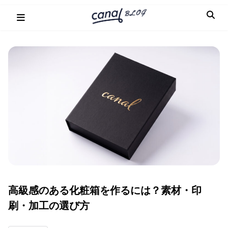
Skip
to
content
高級感のある化粧箱を作るには？素材・印
刷・加工の選び方