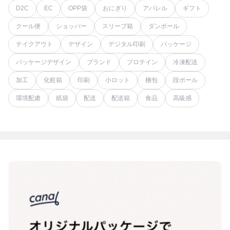
D2C
EC
OPP袋
おにぎり
アパレル
ギフト
クール便
ショッパー
スリーブ箱
ダンボール
テイクアウト
デザイン
デジタル印刷
パッケージ
パッケージデザイン
ブランド
プロテイン
冷凍配送
加工
化粧箱
印刷
小ロット
梱包
段ボール
環境配慮
紙袋
配送
配送箱
食品
高級感