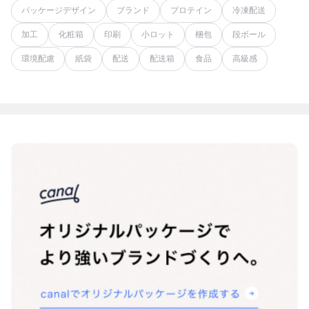
パッケージデザイン
ブランド
プロテイン
冷凍配送
加工
化粧箱
印刷
小ロット
梱包
段ボール
環境配慮
紙袋
配送
配送箱
食品
高級感