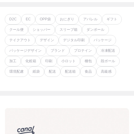
D2C
EC
OPP袋
おにぎり
アパレル
ギフト
クール便
ショッパー
スリーブ箱
ダンボール
テイクアウト
デザイン
デジタル印刷
パッケージ
パッケージデザイン
ブランド
プロテイン
冷凍配送
加工
化粧箱
印刷
小ロット
梱包
段ボール
環境配慮
紙袋
配送
配送箱
食品
高級感