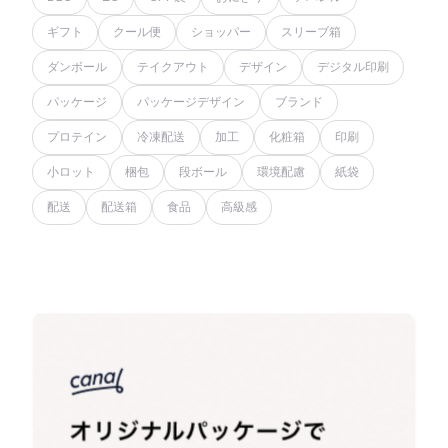
ギフト
クール便
ショッパー
スリーブ箱
ダンボール
テイクアウト
デザイン
デジタル印刷
パッケージ
パッケージデザイン
ブランド
プロテイン
冷凍配送
加工
化粧箱
印刷
小ロット
梱包
段ボール
環境配慮
紙袋
配送
配送箱
食品
高級感