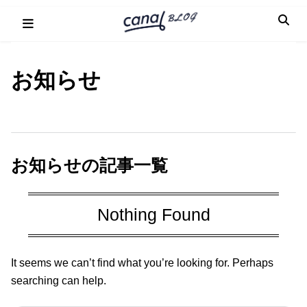
Skip
to
content
お知らせ
お知らせの記事一覧
Nothing Found
It seems we can’t find what you’re looking for. Perhaps
searching can help.