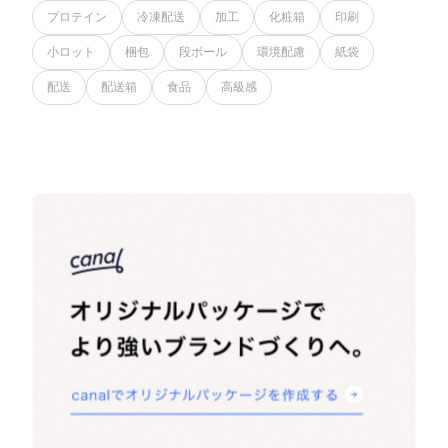
プロテイン
冷凍配送
加工
化粧箱
印刷
小ロット
梱包
段ボール
環境配慮
紙袋
配送
配送箱
食品
高級感