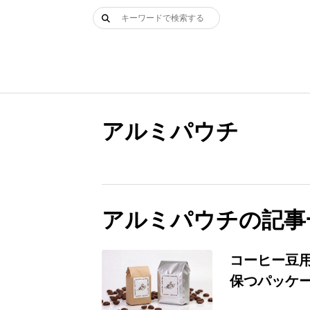
Skip
検
to
索:
content
アルミパウチ
アルミパウチの記事
コーヒー豆
保つパッケ