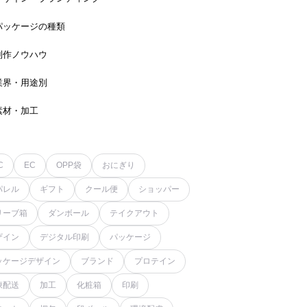
パッケージの種類
制作ノウハウ
業界・用途別
素材・加工
C
EC
OPP袋
おにぎり
パレル
ギフト
クール便
ショッパー
リーブ箱
ダンボール
テイクアウト
ザイン
デジタル印刷
パッケージ
ッケージデザイン
ブランド
プロテイン
凍配送
加工
化粧箱
印刷