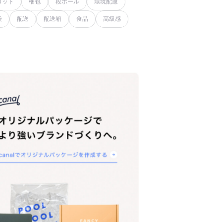
ロット
梱包
段ボール
環境配慮
袋
配送
配送箱
食品
高級感