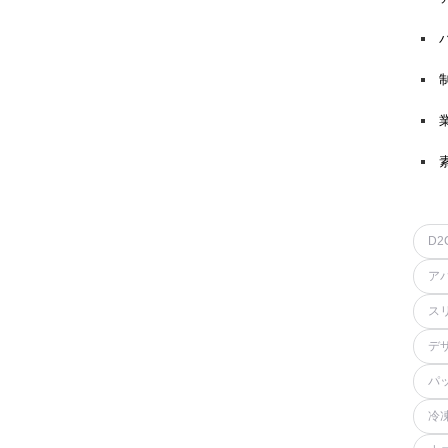
D2
ア
ス
デ
パ
冷