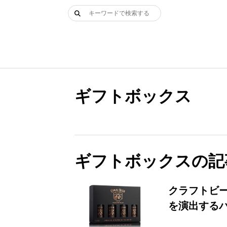
Skip
検
to
索:
content
ギフトボックス
ギフトボックスの記
クラフトビ
を演出する