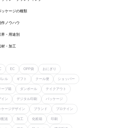
パッケージの種類
制作ノウハウ
業界・用途別
素材・加工
C
EC
OPP袋
おにぎり
パレル
ギフト
クール便
ショッパー
リーブ箱
ダンボール
テイクアウト
ザイン
デジタル印刷
パッケージ
ッケージデザイン
ブランド
プロテイン
凍配送
加工
化粧箱
印刷