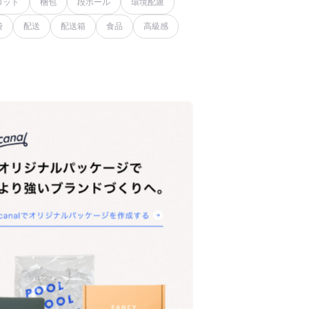
ロット
梱包
段ボール
環境配慮
袋
配送
配送箱
食品
高級感