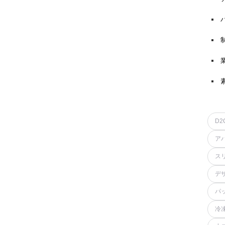
D2
ア
ス
デ
パ
冷