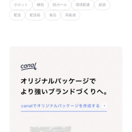
小ロット
梱包
段ボール
環境配慮
紙袋
配送
配送箱
食品
高級感