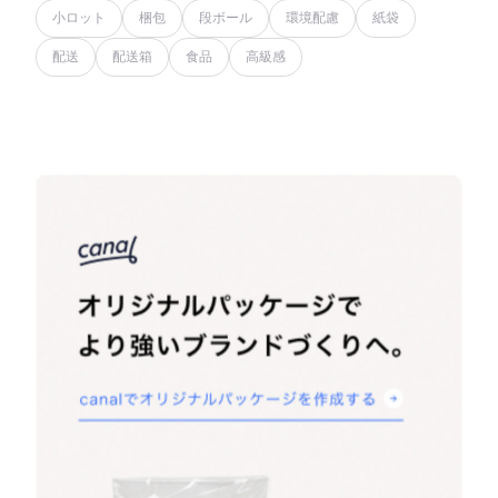
小ロット
梱包
段ボール
環境配慮
紙袋
配送
配送箱
食品
高級感