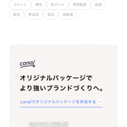
小ロット
梱包
段ボール
環境配慮
紙袋
配送
配送箱
食品
高級感