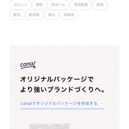
小ロット
梱包
段ボール
環境配慮
紙袋
配送
配送箱
食品
高級感