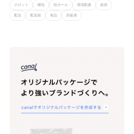
小ロット
梱包
段ボール
環境配慮
紙袋
配送
配送箱
食品
高級感