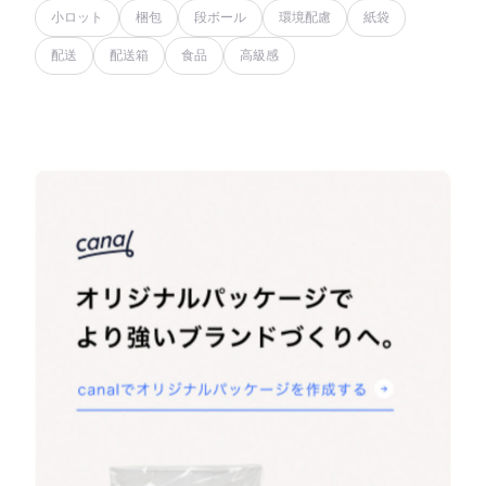
小ロット
梱包
段ボール
環境配慮
紙袋
配送
配送箱
食品
高級感