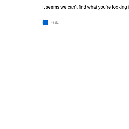
It seems we can’t find what you’re looking
検
索: