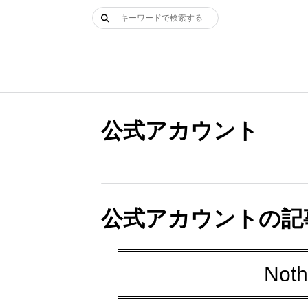
Skip
検
to
索:
content
公式アカウント
公式アカウントの記
Noth