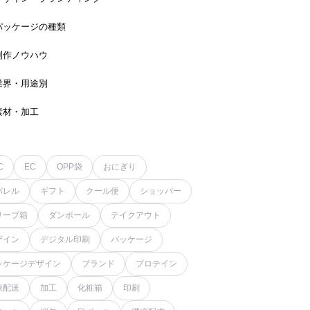
パッケージの種類
制作ノウハウ
業界・用途別
素材・加工
C
EC
OPP袋
おにぎり
パレル
ギフト
クール便
ショッパー
リーブ箱
ダンボール
テイクアウト
ザイン
デジタル印刷
パッケージ
ッケージデザイン
ブランド
プロテイン
凍配送
加工
化粧箱
印刷