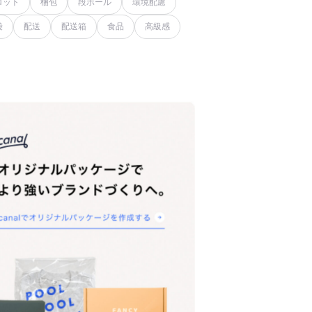
ロット
梱包
段ボール
環境配慮
袋
配送
配送箱
食品
高級感