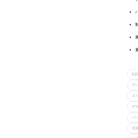
D2
ア
ス
デ
パ
冷