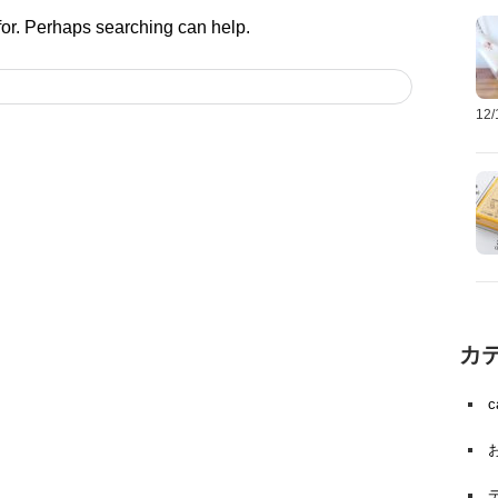
 for. Perhaps searching can help.
12
カ