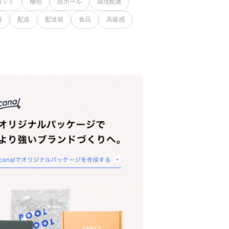
ロット
梱包
段ボール
環境配慮
袋
配送
配送箱
食品
高級感