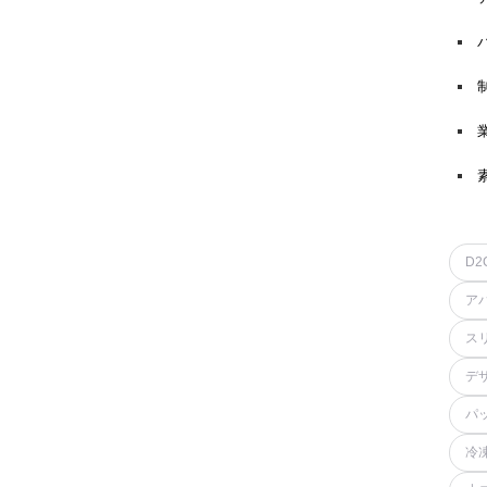
D2
ア
ス
デ
パ
冷