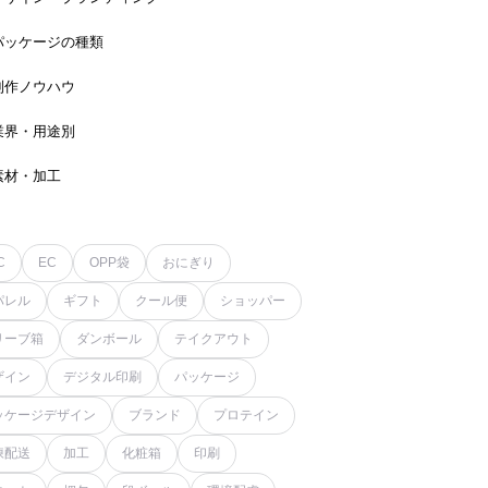
パッケージの種類
制作ノウハウ
業界・用途別
素材・加工
C
EC
OPP袋
おにぎり
パレル
ギフト
クール便
ショッパー
リーブ箱
ダンボール
テイクアウト
ザイン
デジタル印刷
パッケージ
ッケージデザイン
ブランド
プロテイン
凍配送
加工
化粧箱
印刷