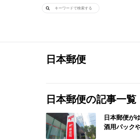
Skip
検
to
索:
content
日本郵便
日本郵便の記事一覧
日本郵便が
酒用パック