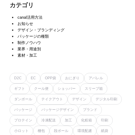
カテゴリ
canal活用方法
お知らせ
デザイン・ブランディング
パッケージの種類
制作ノウハウ
業界・用途別
素材・加工
D2C
EC
OPP袋
おにぎり
アパレル
ギフト
クール便
ショッパー
スリーブ箱
ダンボール
テイクアウト
デザイン
デジタル印刷
パッケージ
パッケージデザイン
ブランド
プロテイン
冷凍配送
加工
化粧箱
印刷
小ロット
梱包
段ボール
環境配慮
紙袋