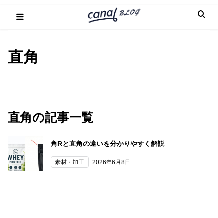
Skip
to
content
直角
直角の記事一覧
角Rと直角の違いを分かりやすく解説
素材・加工
2026年6月8日