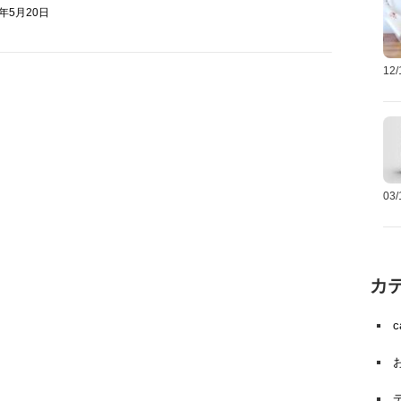
6年5月20日
12
03
カ