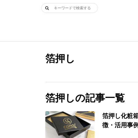
Skip
検
to
索:
content
箔押し
箔押しの記事一覧
箔押し化粧
徴・活用事