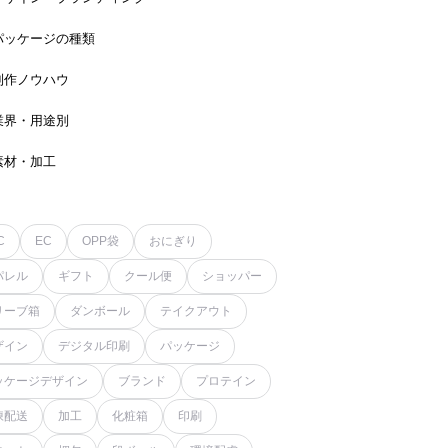
パッケージの種類
制作ノウハウ
業界・用途別
素材・加工
C
EC
OPP袋
おにぎり
パレル
ギフト
クール便
ショッパー
リーブ箱
ダンボール
テイクアウト
ザイン
デジタル印刷
パッケージ
ッケージデザイン
ブランド
プロテイン
凍配送
加工
化粧箱
印刷