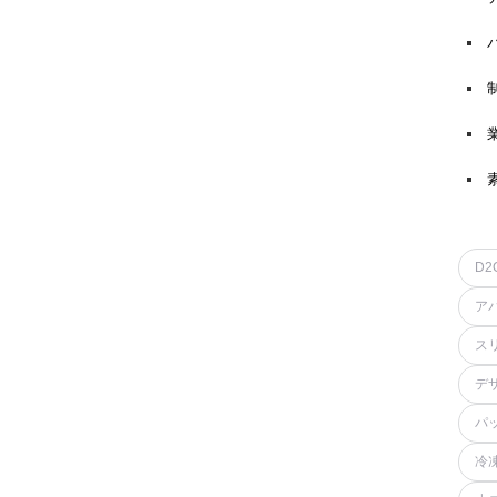
D2
ア
ス
デ
パ
冷