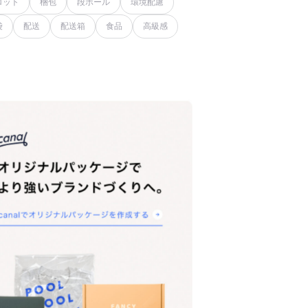
ロット
梱包
段ボール
環境配慮
袋
配送
配送箱
食品
高級感