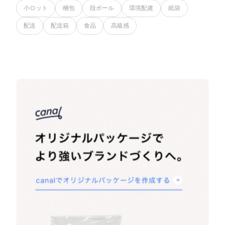
小ロット
梱包
段ボール
環境配慮
紙袋
配送
配送箱
食品
高級感