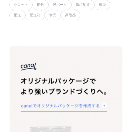
小ロット
梱包
段ボール
環境配慮
紙袋
配送
配送箱
食品
高級感