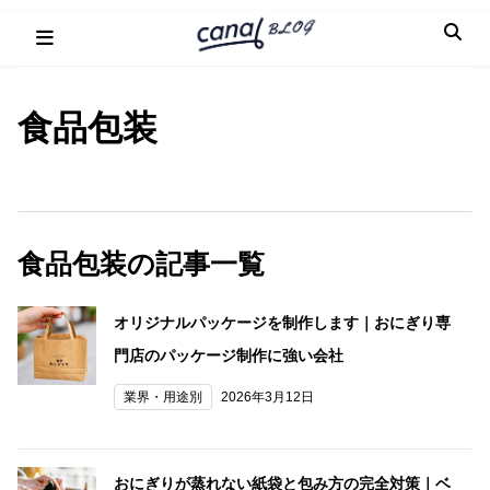
Skip
to
content
食品包装
食品包装の記事一覧
オリジナルパッケージを制作します｜おにぎり専
門店のパッケージ制作に強い会社
業界・用途別
2026年3月12日
おにぎりが蒸れない紙袋と包み方の完全対策｜ベ