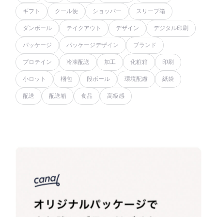
ギフト
クール便
ショッパー
スリーブ箱
ダンボール
テイクアウト
デザイン
デジタル印刷
パッケージ
パッケージデザイン
ブランド
プロテイン
冷凍配送
加工
化粧箱
印刷
小ロット
梱包
段ボール
環境配慮
紙袋
配送
配送箱
食品
高級感