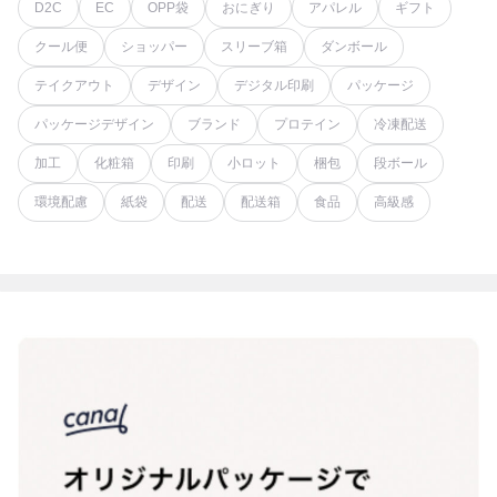
D2C
EC
OPP袋
おにぎり
アパレル
ギフト
クール便
ショッパー
スリーブ箱
ダンボール
テイクアウト
デザイン
デジタル印刷
パッケージ
パッケージデザイン
ブランド
プロテイン
冷凍配送
加工
化粧箱
印刷
小ロット
梱包
段ボール
環境配慮
紙袋
配送
配送箱
食品
高級感