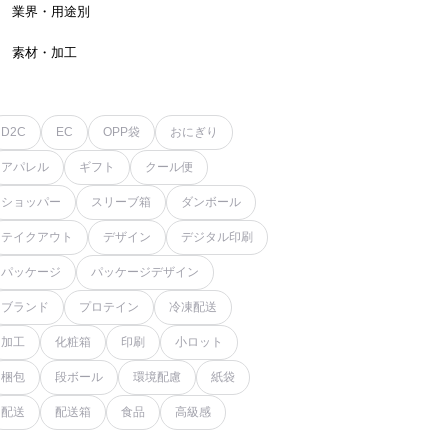
業界・用途別
素材・加工
D2C
EC
OPP袋
おにぎり
アパレル
ギフト
クール便
ショッパー
スリーブ箱
ダンボール
テイクアウト
デザイン
デジタル印刷
パッケージ
パッケージデザイン
ブランド
プロテイン
冷凍配送
加工
化粧箱
印刷
小ロット
梱包
段ボール
環境配慮
紙袋
配送
配送箱
食品
高級感