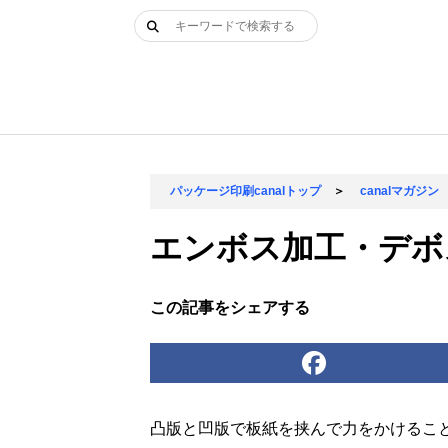
Skip
検
to
索:
content
パッケージ印刷canalトップ
＞
canalマガジン
エンボス加工・デボ
この記事をシェアする
凸版と凹版で板紙を挟んで力をかけるこ