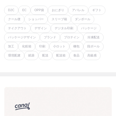
D2C
EC
OPP袋
おにぎり
アパレル
ギフト
クール便
ショッパー
スリーブ箱
ダンボール
テイクアウト
デザイン
デジタル印刷
パッケージ
パッケージデザイン
ブランド
プロテイン
冷凍配送
加工
化粧箱
印刷
小ロット
梱包
段ボール
環境配慮
紙袋
配送
配送箱
食品
高級感