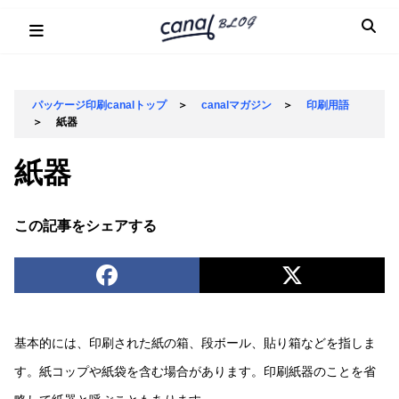
Skip
to
content
パッケージ印刷canalトップ
＞
canalマガジン
＞
印刷用語
＞
紙器
紙器
この記事をシェアする
基本的には、印刷された紙の箱、段ボール、貼り箱などを指しま
す。紙コップや紙袋を含む場合があります。印刷紙器のことを省