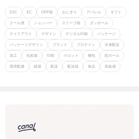
D2C
EC
OPP袋
おにぎり
アパレル
ギフト
クール便
ショッパー
スリーブ箱
ダンボール
テイクアウト
デザイン
デジタル印刷
パッケージ
パッケージデザイン
ブランド
プロテイン
冷凍配送
加工
化粧箱
印刷
小ロット
梱包
段ボール
環境配慮
紙袋
配送
配送箱
食品
高級感