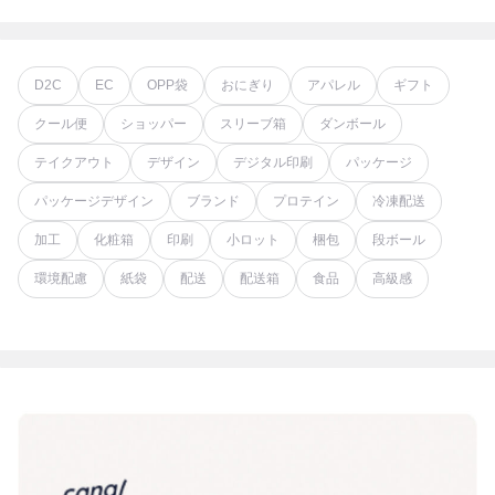
D2C
EC
OPP袋
おにぎり
アパレル
ギフト
クール便
ショッパー
スリーブ箱
ダンボール
テイクアウト
デザイン
デジタル印刷
パッケージ
パッケージデザイン
ブランド
プロテイン
冷凍配送
加工
化粧箱
印刷
小ロット
梱包
段ボール
環境配慮
紙袋
配送
配送箱
食品
高級感