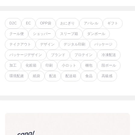
D2C
EC
OPP袋
おにぎり
アパレル
ギフト
クール便
ショッパー
スリーブ箱
ダンボール
テイクアウト
デザイン
デジタル印刷
パッケージ
パッケージデザイン
ブランド
プロテイン
冷凍配送
加工
化粧箱
印刷
小ロット
梱包
段ボール
環境配慮
紙袋
配送
配送箱
食品
高級感