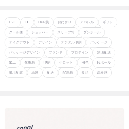
D2C
EC
OPP袋
おにぎり
アパレル
ギフト
クール便
ショッパー
スリーブ箱
ダンボール
テイクアウト
デザイン
デジタル印刷
パッケージ
パッケージデザイン
ブランド
プロテイン
冷凍配送
加工
化粧箱
印刷
小ロット
梱包
段ボール
環境配慮
紙袋
配送
配送箱
食品
高級感