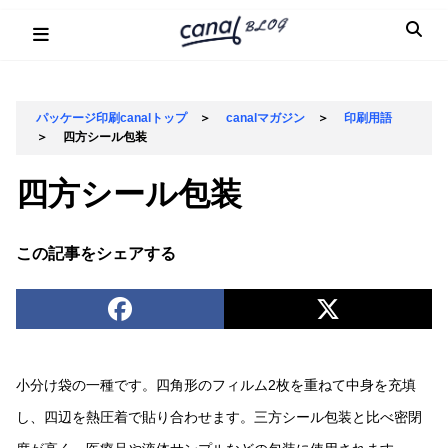
Skip
to
content
パッケージ印刷canalトップ
＞
canalマガジン
＞
印刷用語
＞
四方シール包装
四方シール包装
この記事をシェアする
小分け袋の一種です。四角形のフィルム2枚を重ねて中身を充填
し、四辺を熱圧着で貼り合わせます。三方シール包装と比べ密閉