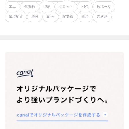
加工
化粧箱
印刷
小ロット
梱包
段ボール
環境配慮
紙袋
配送
配送箱
食品
高級感