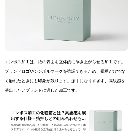
エンボス加工は、紙の表面を立体的に浮き上がらせる加工です。
ブランドロゴやシンボルマークを強調できるため、視覚だけでな
く触れたときにも印象が残ります。派手になりすぎず、高級感を
演出したいブランドに適した加工です。
エンボス加工の化粧箱とは？高級感を演
出する仕様・箔押しとの組み合わせも紹
介
化粧箱に高級感を出したい場合、人気の加工のひとつがエンボ
ス加工です。ロゴや模様を立体的に浮き上がらせることで、印