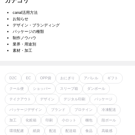
カテゴリ
canal活用方法
お知らせ
デザイン・ブランディング
パッケージの種類
制作ノウハウ
業界・用途別
素材・加工
D2C
EC
OPP袋
おにぎり
アパレル
ギフト
クール便
ショッパー
スリーブ箱
ダンボール
テイクアウト
デザイン
デジタル印刷
パッケージ
パッケージデザイン
ブランド
プロテイン
冷凍配送
加工
化粧箱
印刷
小ロット
梱包
段ボール
環境配慮
紙袋
配送
配送箱
食品
高級感