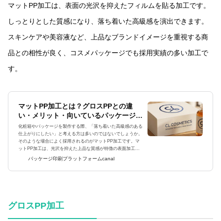
マットPP加工は、表面の光沢を抑えたフィルムを貼る加工です。
しっとりとした質感になり、落ち着いた高級感を演出できます。
スキンケアや美容液など、上品なブランドイメージを重視する商
品との相性が良く、コスメパッケージでも採用実績の多い加工で
す。
マットPP加工とは？グロスPPとの違
い・メリット・向いているパッケージを
解説
化粧箱やパッケージを製作する際、「落ち着いた高級感のある
仕上がりにしたい」と考える方は多いのではないでしょうか。
そのような場合によく採用されるのがマットPP加工です。マ
ットPP加工は、光沢を抑えた上品な質感が特徴の表面加工
で、化粧品・サプリメント・ギフト・アパレルなど幅広いパッ
パッケージ印刷プラットフォームcanal
ケージに採用されていま...
グロスPP加工