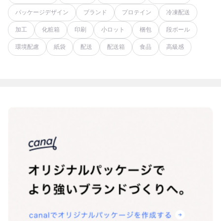
パッケージデザイン
ブランド
プロテイン
冷凍配送
加工
化粧箱
印刷
小ロット
梱包
段ボール
環境配慮
紙袋
配送
配送箱
食品
高級感