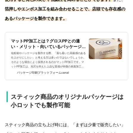
箔押しやエンボス加工を組み合わせることで、店頭でも存在感の
あるパッケージを製作できます。
マットPP加工とは？グロスPPとの違
い・メリット・向いているパッケージを
解説
化粧箱やパッケージを製作する際、「落ち着いた高級感のある
仕上がりにしたい」と考える方は多いのではないでしょうか。
そのような場合によく採用されるのがマットPP加工です。マ
ットPP加工は、光沢を抑えた上品な質感が特徴の表面加工
で、化粧品・サプリメント・ギフト・アパレルなど幅広いパッ
パッケージ印刷プラットフォームcanal
ケージに採用されていま...
スティック商品のオリジナルパッケージは
小ロットでも製作可能
スティック商品の立ち上げ時には、「まずは少量で販売したい」