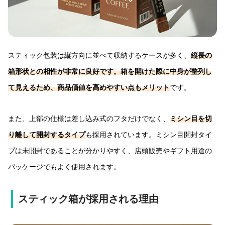
スティック包装は縦方向に並べて収納するケースが多く、
縦長の
箱形状との相性が非常に良好です。
箱を開けた際に中身が整列し
て見える
ため、商品価値を高めやすい点もメリット
です。
また、上部の仕様は差し込み式のフタだけでなく、
ミシン目を切
り離して開封するタイプ
も採用されています。ミシン目開封タイ
プは未開封であることが分かりやすく、店頭販売やギフト用途の
パッケージでもよく使用されます。
スティック箱が採用される理由