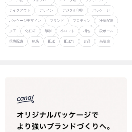
クール便
ショッパー
スリーブ箱
ダンボール
テイクアウト
デザイン
デジタル印刷
パッケージ
パッケージデザイン
ブランド
プロテイン
冷凍配送
加工
化粧箱
印刷
小ロット
梱包
段ボール
環境配慮
紙袋
配送
配送箱
食品
高級感