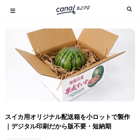
Skip
to
content
スイカ用オリジナル配送箱を小ロットで製作
｜デジタル印刷だから版不要・短納期