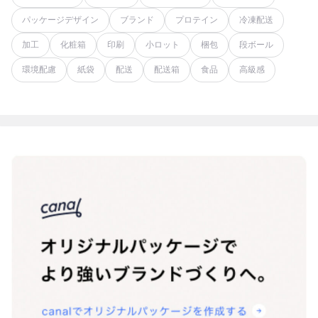
パッケージデザイン
ブランド
プロテイン
冷凍配送
加工
化粧箱
印刷
小ロット
梱包
段ボール
環境配慮
紙袋
配送
配送箱
食品
高級感