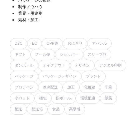
パッケージの種類
制作ノウハウ
業界・用途別
素材・加工
D2C
EC
OPP袋
おにぎり
アパレル
ギフト
クール便
ショッパー
スリーブ箱
ダンボール
テイクアウト
デザイン
デジタル印刷
パッケージ
パッケージデザイン
ブランド
プロテイン
冷凍配送
加工
化粧箱
印刷
小ロット
梱包
段ボール
環境配慮
紙袋
配送
配送箱
食品
高級感