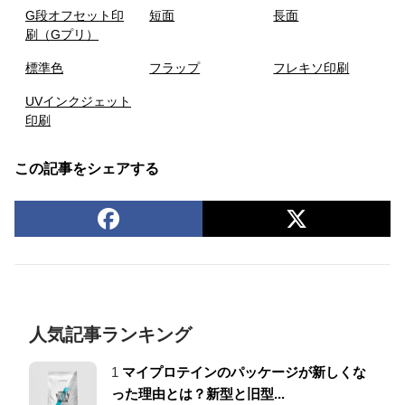
G段オフセット印
短面
長面
刷（Gプリ）
標準色
フラップ
フレキソ印刷
UVインクジェット
印刷
この記事をシェアする
人気記事ランキング
1
マイプロテインのパッケージが新しくな
った理由とは？新型と旧型...