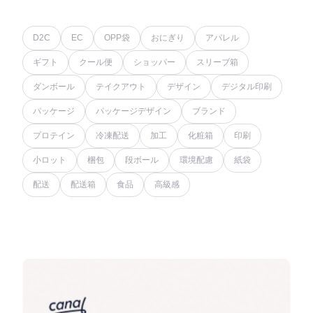
D2C
EC
OPP袋
おにぎり
アパレル
ギフト
クール便
ショッパー
スリーブ箱
ダンボール
テイクアウト
デザイン
デジタル印刷
パッケージ
パッケージデザイン
ブランド
プロテイン
冷凍配送
加工
化粧箱
印刷
小ロット
梱包
段ボール
環境配慮
紙袋
配送
配送箱
食品
高級感