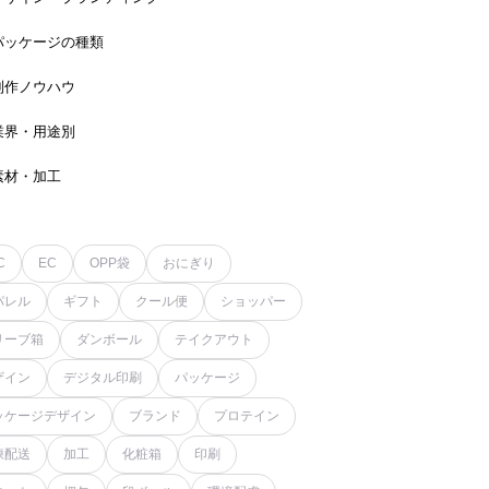
パッケージの種類
制作ノウハウ
業界・用途別
素材・加工
C
EC
OPP袋
おにぎり
パレル
ギフト
クール便
ショッパー
リーブ箱
ダンボール
テイクアウト
ザイン
デジタル印刷
パッケージ
ッケージデザイン
ブランド
プロテイン
凍配送
加工
化粧箱
印刷