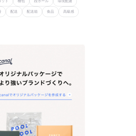
ロット
梱包
段ボール
環境配慮
袋
配送
配送箱
食品
高級感