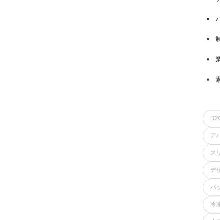
D2
ア
ス
デ
パ
冷