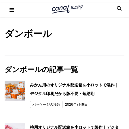
Skip
to
content
ダンボール
ダンボールの記事一覧
みかん用のオリジナル配送箱を小ロットで製作｜
デジタル印刷だから版不要・短納期
パッケージの種類
2026年7月9日
桃用オリジナル配送箱を小ロットで製作｜デジタ