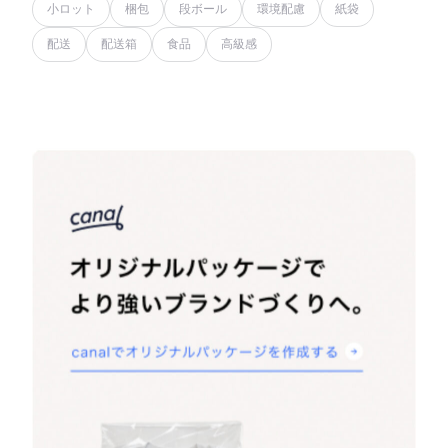
小ロット
梱包
段ボール
環境配慮
紙袋
配送
配送箱
食品
高級感