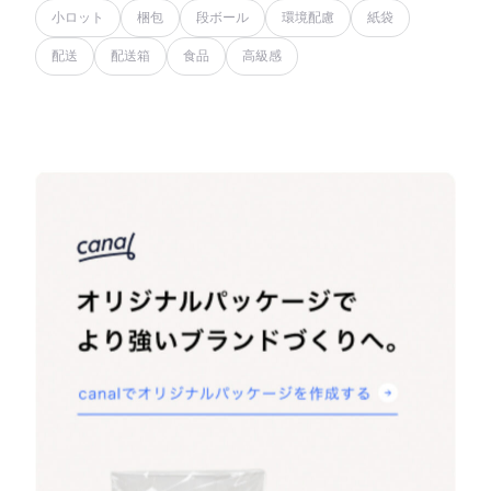
小ロット
梱包
段ボール
環境配慮
紙袋
配送
配送箱
食品
高級感