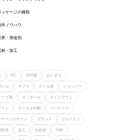
パッケージの種類
制作ノウハウ
業界・用途別
素材・加工
C
EC
OPP袋
おにぎり
パレル
ギフト
クール便
ショッパー
リーブ箱
ダンボール
テイクアウト
ザイン
デジタル印刷
パッケージ
ッケージデザイン
ブランド
プロテイン
凍配送
加工
化粧箱
印刷