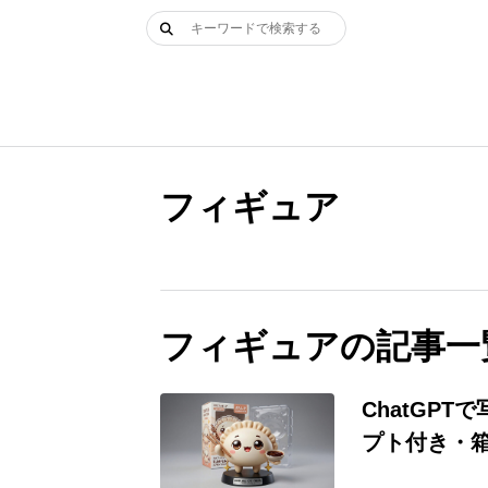
Skip
検
to
索:
content
フィギュア
フィギュアの記事一
ChatGP
プト付き・