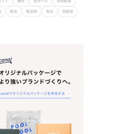
ロット
梱包
段ボール
環境配慮
袋
配送
配送箱
食品
高級感