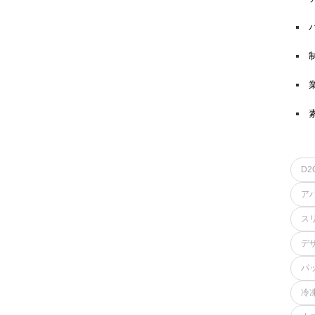
D2
ア
ス
デ
パ
冷