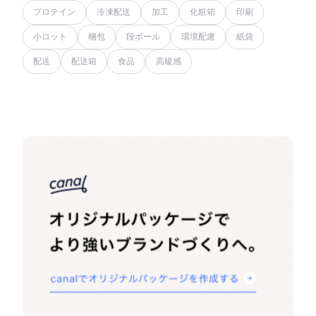
プロテイン
冷凍配送
加工
化粧箱
印刷
小ロット
梱包
段ボール
環境配慮
紙袋
配送
配送箱
食品
高級感