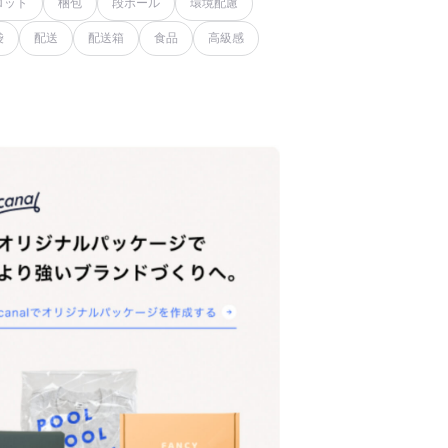
ロット
梱包
段ボール
環境配慮
袋
配送
配送箱
食品
高級感