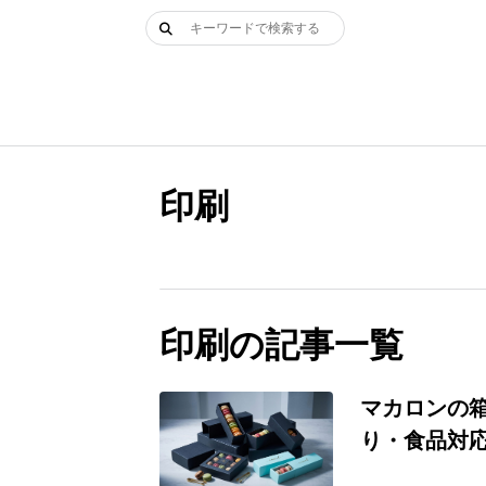
Skip
検
to
索:
content
印刷
印刷の記事一覧
マカロンの
り・食品対