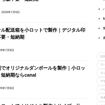
2026年7月9日
ナル配送箱を小ロットで製作｜デジタル印
不要・短納期
26年7月9日
D2
ア
刷でオリジナルダンボールを製作｜小ロッ
ス
短納期ならcanal
デ
26年7月8日
パ
冷