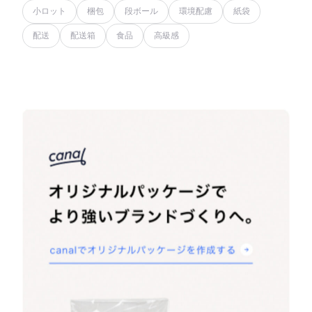
小ロット
梱包
段ボール
環境配慮
紙袋
配送
配送箱
食品
高級感