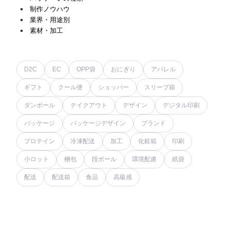
制作ノウハウ
業界・用途別
素材・加工
D2C
EC
OPP袋
おにぎり
アパレル
ギフト
クール便
ショッパー
スリーブ箱
ダンボール
テイクアウト
デザイン
デジタル印刷
パッケージ
パッケージデザイン
ブランド
プロテイン
冷凍配送
加工
化粧箱
印刷
小ロット
梱包
段ボール
環境配慮
紙袋
配送
配送箱
食品
高級感