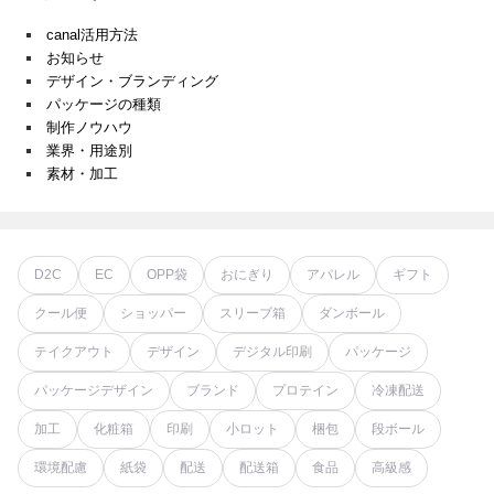
canal活用方法
お知らせ
デザイン・ブランディング
パッケージの種類
制作ノウハウ
業界・用途別
素材・加工
D2C
EC
OPP袋
おにぎり
アパレル
ギフト
クール便
ショッパー
スリーブ箱
ダンボール
テイクアウト
デザイン
デジタル印刷
パッケージ
パッケージデザイン
ブランド
プロテイン
冷凍配送
加工
化粧箱
印刷
小ロット
梱包
段ボール
環境配慮
紙袋
配送
配送箱
食品
高級感