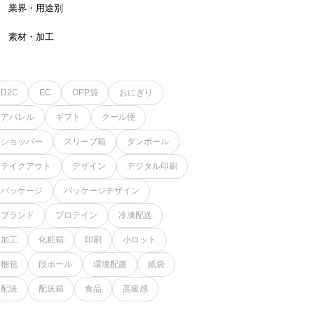
業界・用途別
素材・加工
D2C
EC
OPP袋
おにぎり
アパレル
ギフト
クール便
ショッパー
スリーブ箱
ダンボール
テイクアウト
デザイン
デジタル印刷
パッケージ
パッケージデザイン
ブランド
プロテイン
冷凍配送
加工
化粧箱
印刷
小ロット
梱包
段ボール
環境配慮
紙袋
配送
配送箱
食品
高級感