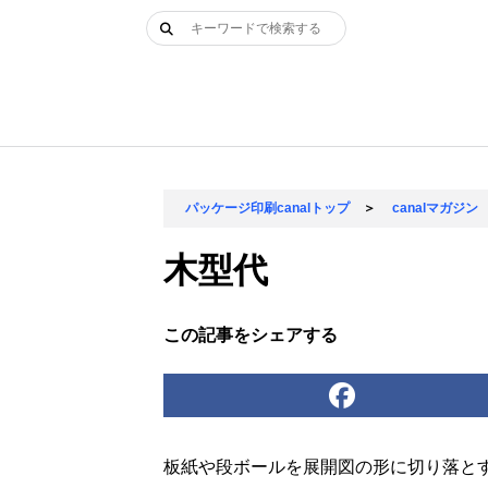
Skip
検
to
索:
content
パッケージ印刷canalトップ
＞
canalマガジン
木型代
この記事をシェアする
板紙や段ボールを展開図の形に切り落と